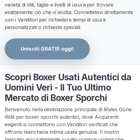
A
varietà di stili, taglie e livelli di usura per trovare
T
esattamente ciò che vi eccita. Connettetevi direttamente
I
con i Venditori per richiedere tempi di usura
S
>
personalizzati o richieste speciali
H
Unisciti GRATIS oggi!
o
m
e
Scopri Boxer Usati Autentici da
Uomini Veri - Il Tuo Ultimo
E
s
Mercato di Boxer Sporchi
p
Benvenuto nella destinazione principale di Males Gone
l
Wild per boxer sporchi autentici, dove Acquirenti
o
esigenti si connettono con Venditori verificati che
r
offrono biancheria intima usata genuina. Il nostro
a
mercato accuratamente curato riunisce uomini che