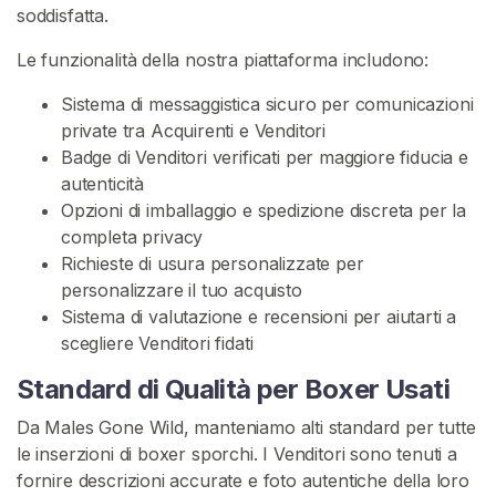
soddisfatta.
r
a
Le funzionalità della nostra piattaforma includono:
p
Sistema di messaggistica sicuro per comunicazioni
S
private tra Acquirenti e Venditori
p
Badge di Venditori verificati per maggiore fiducia e
o
autenticità
r
Opzioni di imballaggio e spedizione discreta per la
c
completa privacy
h
Richieste di usura personalizzate per
i
personalizzare il tuo acquisto
M
Sistema di valutazione e recensioni per aiutarti a
u
scegliere Venditori fidati
t
Standard di Qualità per Boxer Usati
a
n
Da Males Gone Wild, manteniamo alti standard per tutte
d
le inserzioni di boxer sporchi. I Venditori sono tenuti a
e
fornire descrizioni accurate e foto autentiche della loro