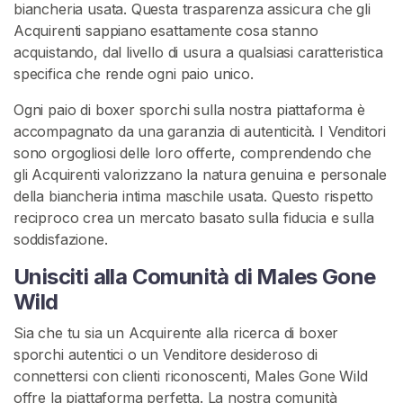
S
biancheria usata. Questa trasparenza assicura che gli
p
Acquirenti sappiano esattamente cosa stanno
o
acquistando, dal livello di usura a qualsiasi caratteristica
r
specifica che rende ogni paio unico.
c
Ogni paio di boxer sporchi sulla nostra piattaforma è
h
accompagnato da una garanzia di autenticità. I Venditori
e
sono orgogliosi delle loro offerte, comprendendo che
E
gli Acquirenti valorizzano la natura genuina e personale
x
della biancheria intima maschile usata. Questo rispetto
t
reciproco crea un mercato basato sulla fiducia e sulla
r
soddisfazione.
a
Unisciti alla Comunità di Males Gone
F
Wild
e
t
Sia che tu sia un Acquirente alla ricerca di boxer
i
sporchi autentici o un Venditore desideroso di
c
connettersi con clienti riconoscenti, Males Gone Wild
h
offre la piattaforma perfetta. La nostra comunità