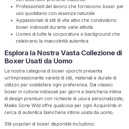
Professionisti del lavoro che forniscono boxer per
B
uso quotidiano con essenza naturale
i
Appassionati di stili di vita attivi che condividono
a
boxer indossati durante varie attività
n
Uomini di tutte le corporature e background che
c
celebrano la mascolinità autentica
h
Esplora la Nostra Vasta Collezione di
e
r
Boxer Usati da Uomo
i
La nostra categoria di boxer sporchi presenta
a
un'impressionante varietà di stili, materiali e durate di
I
utilizzo per soddisfare ogni preferenza. Dai classici
n
boxer in cotone indossati per giorni a biancheria intima
t
di design premium con richieste di usura personalizzate,
i
Males Gone Wild offre qualcosa per ogni Acquirente in
m
cerca di autentica biancheria intima usata da uomo.
a
U
Stili popolari di boxer disponibili includono:
s