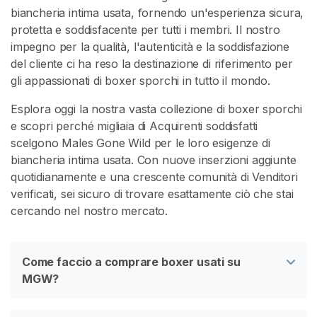
/
biancheria intima usata, fornendo un'esperienza sicura,
S
protetta e soddisfacente per tutti i membri. Il nostro
u
impegno per la qualità, l'autenticità e la soddisfazione
p
del cliente ci ha reso la destinazione di riferimento per
p
gli appassionati di boxer sporchi in tutto il mondo.
o
r
Esplora oggi la nostra vasta collezione di boxer sporchi
t
e scopri perché migliaia di Acquirenti soddisfatti
o
scelgono Males Gone Wild per le loro esigenze di
biancheria intima usata. Con nuove inserzioni aggiunte
quotidianamente e una crescente comunità di Venditori
verificati, sei sicuro di trovare esattamente ciò che stai
cercando nel nostro mercato.
Come faccio a comprare boxer usati su
MGW?