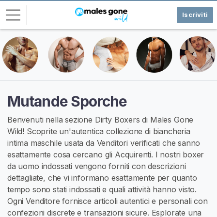
Iscriviti
A
c
c
e
d
Mutande Sporche
i
Benvenuti nella sezione Dirty Boxers di Males Gone
I
Wild! Scoprite un'autentica collezione di biancheria
S
intima maschile usata da Venditori verificati che sanno
C
R
esattamente cosa cercano gli Acquirenti. I nostri boxer
I
da uomo indossati vengono forniti con descrizioni
V
dettagliate, che vi informano esattamente per quanto
I
T
tempo sono stati indossati e quali attività hanno visto.
I
Ogni Venditore fornisce articoli autentici e personali con
G
confezioni discrete e transazioni sicure. Esplorate una
R