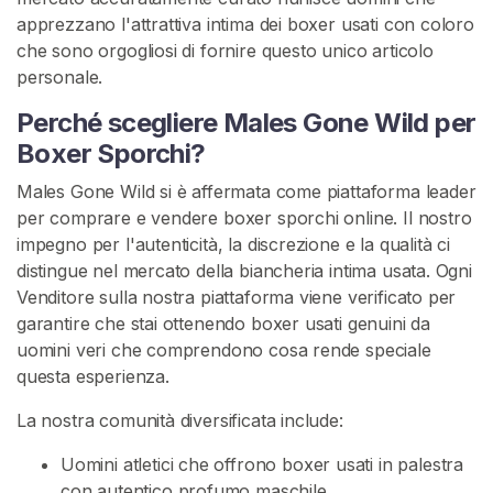
V
apprezzano l'attrattiva intima dei boxer usati con coloro
e
che sono orgogliosi di fornire questo unico articolo
n
personale.
d
i
Perché scegliere Males Gone Wild per
t
Boxer Sporchi?
o
r
Males Gone Wild si è affermata come piattaforma leader
i
per comprare e vendere boxer sporchi online. Il nostro
impegno per l'autenticità, la discrezione e la qualità ci
distingue nel mercato della biancheria intima usata. Ogni
C
Venditore sulla nostra piattaforma viene verificato per
o
garantire che stai ottenendo boxer usati genuini da
n
uomini veri che comprendono cosa rende speciale
t
questa esperienza.
e
n
La nostra comunità diversificata include:
u
t
Uomini atletici che offrono boxer usati in palestra
o
con autentico profumo maschile