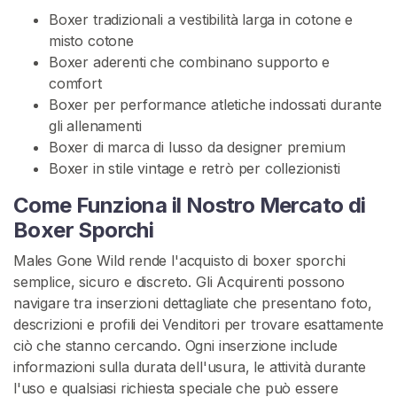
a
Boxer tradizionali a vestibilità larga in cotone e
t
misto cotone
a
Boxer aderenti che combinano supporto e
P
comfort
e
Boxer per performance atletiche indossati durante
r
gli allenamenti
U
Boxer di marca di lusso da designer premium
o
Boxer in stile vintage e retrò per collezionisti
m
Come Funziona il Nostro Mercato di
i
Boxer Sporchi
n
i
Males Gone Wild rende l'acquisto di boxer sporchi
semplice, sicuro e discreto. Gli Acquirenti possono
J
navigare tra inserzioni dettagliate che presentano foto,
o
descrizioni e profili dei Venditori per trovare esattamente
c
ciò che stanno cercando. Ogni inserzione include
k
informazioni sulla durata dell'usura, le attività durante
s
l'uso e qualsiasi richiesta speciale che può essere
t