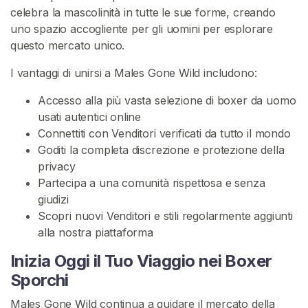
e
celebra la mascolinità in tutte le sue forme, creando
uno spazio accogliente per gli uomini per esplorare
C
questo mercato unico.
E
R
I vantaggi di unirsi a Males Gone Wild includono:
C
A
Accesso alla più vasta selezione di boxer da uomo
usati autentici online
Connettiti con Venditori verificati da tutto il mondo
Goditi la completa discrezione e protezione della
privacy
C
Partecipa a una comunità rispettosa e senza
o
giudizi
n
Scopri nuovi Venditori e stili regolarmente aggiunti
t
alla nostra piattaforma
a
Inizia Oggi il Tuo Viaggio nei Boxer
t
Sporchi
t
o
Males Gone Wild continua a guidare il mercato della