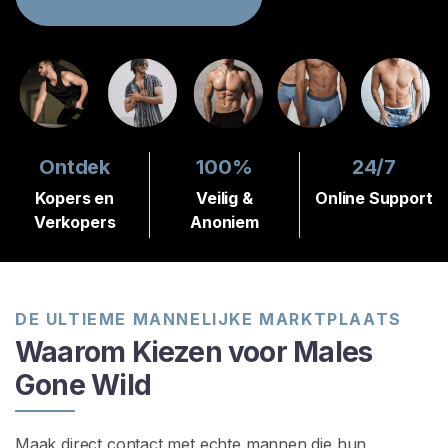
G
I
S
T
R
E
R
E
N
Ontdek
100%
24/7
>
Kopers en
Veilig &
Online Support
Verkopers
Anoniem
H
o
m
e
DE ULTIEME MANNELIJKE MARKTPLAATS
Waarom Kiezen voor Males
V
Gone Wild
e
r
k
Maak direct contact met echte mannen die hun