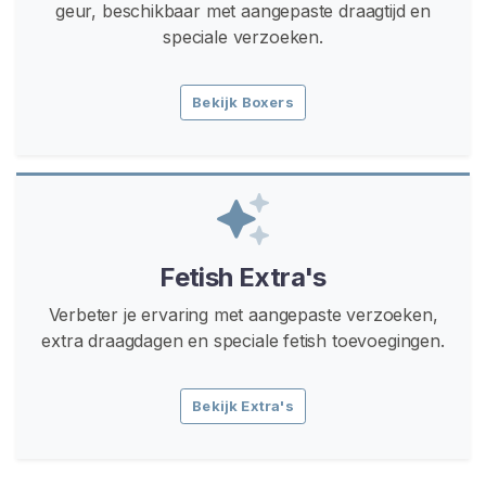
geur, beschikbaar met aangepaste draagtijd en
o
speciale verzoeken.
c
k
s
Bekijk Boxers
t
r
a
p
s
V
Fetish Extra's
u
Verbeter je ervaring met aangepaste verzoeken,
i
extra draagdagen en speciale fetish toevoegingen.
l
e
B
Bekijk Extra's
o
x
e