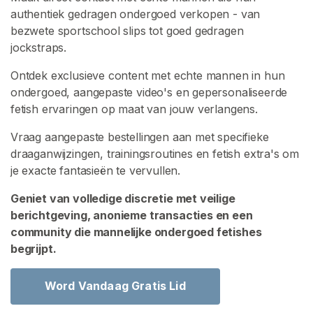
o
authentiek gedragen ondergoed verkopen - van
p
bezwete sportschool slips tot goed gedragen
e
jockstraps.
r
Ontdek exclusieve content met echte mannen in hun
s
ondergoed, aangepaste video's en gepersonaliseerde
B
fetish ervaringen op maat van jouw verlangens.
l
a
Vraag aangepaste bestellingen aan met specifieke
d
draaganwijzingen, trainingsroutines en fetish extra's om
e
je exacte fantasieën te vervullen.
r
e
Geniet van volledige discretie met veilige
n
berichtgeving, anonieme transacties en een
community die mannelijke ondergoed fetishes
I
begrijpt.
n
h
Word Vandaag Gratis Lid
o