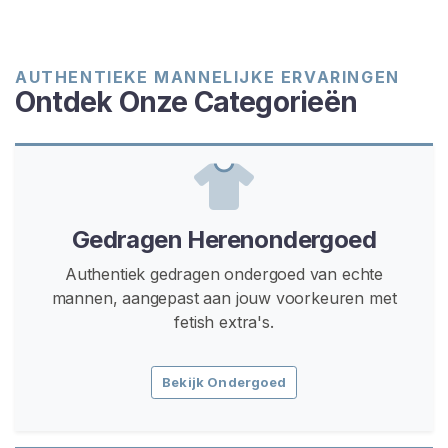
u
d
G
AUTHENTIEKE MANNELIJKE ERVARINGEN
e
Ontdek Onze Categorieën
b
r
u
i
k
Gedragen Herenondergoed
t
e
Authentiek gedragen ondergoed van echte
O
mannen, aangepast aan jouw voorkeuren met
n
fetish extra's.
d
e
r
Bekijk Ondergoed
g
o