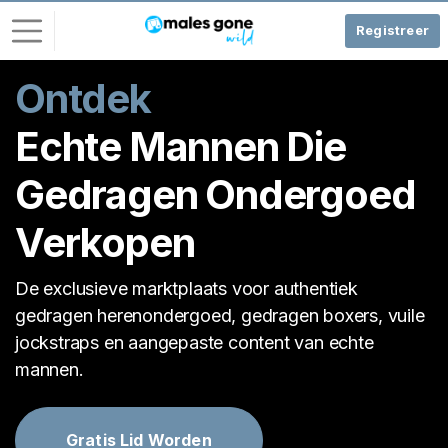
Registreer
Ontdek
I
n
Echte Mannen Die
l
o
Gedragen Ondergoed
g
g
Verkopen
e
n
De exclusieve marktplaats voor authentiek
G
gedragen herenondergoed, gedragen boxers, vuile
R
jockstraps en aangepaste content van echte
A
T
mannen.
I
S
R
E
Gratis Lid Worden