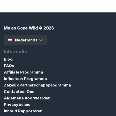
r
s
h
o
Males Gone Wild
© 2026
r
t
Nederlands
s
Informatie
F
e
Blog
t
FAQs
i
Affiliate Programma
s
Influencer Programma
h
Zakelijk Partnerschapsprogramma
E
Contacteer Ons
x
Algemene Voorwaarden
t
Privacybeleid
r
Inhoud Rapporteren
a