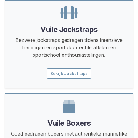
e
d
V
o
Vuile Jockstraps
o
r
Bezwete jockstraps gedragen tijdens intensieve
M
trainingen en sport door echte atleten en
a
sportschool enthousiastelingen.
n
n
Bekijk Jockstraps
e
n
V
i
e
z
Vuile Boxers
e
Goed gedragen boxers met authentieke mannelijke
J