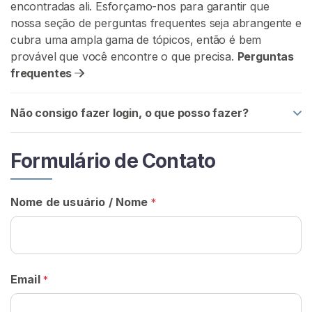
encontradas ali. Esforçamo-nos para garantir que
G
R
nossa seção de perguntas frequentes seja abrangente e
Á
cubra uma ampla gama de tópicos, então é bem
T
provável que você encontre o que precisa.
Perguntas
I
S
frequentes
>
Não consigo fazer login, o que posso fazer?
I
n
Formulário de Contato
í
c
i
Nome de usuário / Nome
*
o
P
r
Email
*
o
c