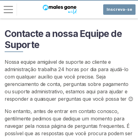
Inscreva-se
E
Contacte a nossa Equipe de
n
Suporte
t
r
a
Nossa equipe amigável de suporte ao cliente e
r
administração trabalha 24 horas por dia para ajudá-lo
com qualquer auxílio que você precise. Seja
I
gerenciamento de conta, perguntas sobre pagamento
N
ou suporte administrativo, estamos aqui para ajudar e
S
C
responder a quaisquer perguntas que você possa ter 😊
R
E
No entanto, antes de entrar em contato conosco,
V
gentilmente pedimos que dedique um momento para
A
-
navegar pela nossa página de perguntas frequentes. É
S
possível que as respostas que você procura podem ser
E