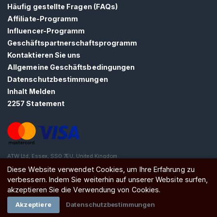
N
Häufig gestellte Fragen (FAQs)
S
Affiliate-Programm
I
Influencer-Programm
E
S
Geschäftspartnerschaftsprogramm
I
Kontaktieren Sie uns
C
H
Allgemeine Geschäftsbedingungen
K
Datenschutzbestimmungen
O
Inhalt Melden
S
T
2257 Statement
E
N
L
O
S
>
ATW Ltd, Essex, SS0 7EU, United Kingdom
Diese Website verwendet Cookies, um Ihre Erfahrung zu
verbessern. Indem Sie weiterhin auf unserer Website surfen,
S
akzeptieren Sie die Verwendung von Cookies.
t
Akzeptiere
Datenschutzbestimmungen
a