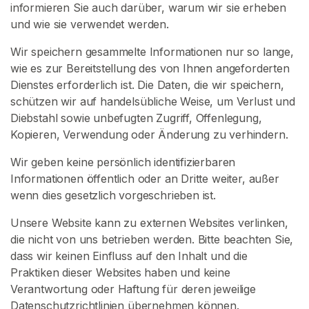
informieren Sie auch darüber, warum wir sie erheben
N
S
und wie sie verwendet werden.
I
E
Wir speichern gesammelte Informationen nur so lange,
S
wie es zur Bereitstellung des von Ihnen angeforderten
I
C
Dienstes erforderlich ist. Die Daten, die wir speichern,
H
schützen wir auf handelsübliche Weise, um Verlust und
K
Diebstahl sowie unbefugten Zugriff, Offenlegung,
O
S
Kopieren, Verwendung oder Änderung zu verhindern.
T
E
Wir geben keine persönlich identifizierbaren
N
Informationen öffentlich oder an Dritte weiter, außer
L
O
wenn dies gesetzlich vorgeschrieben ist.
S
>
Unsere Website kann zu externen Websites verlinken,
die nicht von uns betrieben werden. Bitte beachten Sie,
dass wir keinen Einfluss auf den Inhalt und die
S
Praktiken dieser Websites haben und keine
t
Verantwortung oder Haftung für deren jeweilige
a
Datenschutzrichtlinien übernehmen können.