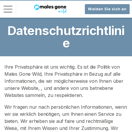
Melden Sie sich an
Datenschutzrichtlini
L
o
e
g
-
I
n
Ihre Privatsphäre ist uns wichtig. Es ist die Politik von
Males Gone Wild, Ihre Privatsphäre in Bezug auf alle
R
Informationen, die wir möglicherweise von Ihnen über
E
G
unsere Website,
, und andere von uns betriebene
I
Websites sammeln, zu respektieren.
S
T
Wir fragen nur nach persönlichen Informationen, wenn
R
wir sie wirklich benötigen, um Ihnen einen Service zu
I
E
bieten. Wir erheben sie auf faire und rechtmäßige
R
Weise, mit Ihrem Wissen und Ihrer Zustimmung. Wir
E