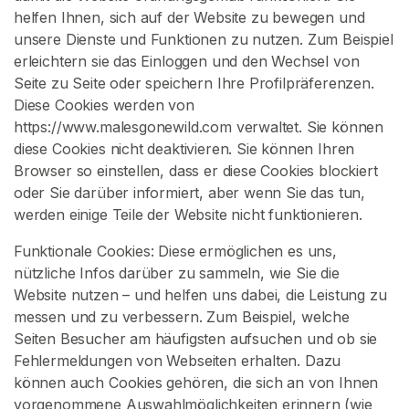
t
helfen Ihnen, sich auf der Website zu bewegen und
unsere Dienste und Funktionen zu nutzen. Zum Beispiel
G
erleichtern sie das Einloggen und den Wechsel von
e
Seite zu Seite oder speichern Ihre Profilpräferenzen.
b
Diese Cookies werden von
r
https://www.malesgonewild.com verwaltet. Sie können
a
diese Cookies nicht deaktivieren. Sie können Ihren
u
Browser so einstellen, dass er diese Cookies blockiert
c
oder Sie darüber informiert, aber wenn Sie das tun,
h
werden einige Teile der Website nicht funktionieren.
t
Funktionale Cookies: Diese ermöglichen es uns,
e
nützliche Infos darüber zu sammeln, wie Sie die
U
Website nutzen – und helfen uns dabei, die Leistung zu
n
messen und zu verbessern. Zum Beispiel, welche
t
Seiten Besucher am häufigsten aufsuchen und ob sie
e
Fehlermeldungen von Webseiten erhalten. Dazu
r
können auch Cookies gehören, die sich an von Ihnen
w
vorgenommene Auswahlmöglichkeiten erinnern (wie
ä