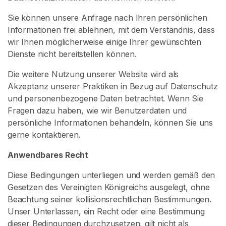
r
t
Sie können unsere Anfrage nach Ihren persönlichen
s
Informationen frei ablehnen, mit dem Verständnis, dass
e
wir Ihnen möglicherweise einige Ihrer gewünschten
i
Dienste nicht bereitstellen können.
t
Die weitere Nutzung unserer Website wird als
e
Akzeptanz unserer Praktiken in Bezug auf Datenschutz
und personenbezogene Daten betrachtet. Wenn Sie
S
Fragen dazu haben, wie wir Benutzerdaten und
u
persönliche Informationen behandeln, können Sie uns
c
gerne kontaktieren.
h
Anwendbares Recht
e
n
Diese Bedingungen unterliegen und werden gemäß den
S
Gesetzen des Vereinigten Königreichs ausgelegt, ohne
i
Beachtung seiner kollisionsrechtlichen Bestimmungen.
e
Unser Unterlassen, ein Recht oder eine Bestimmung
n
dieser Bedingungen durchzusetzen, gilt nicht als