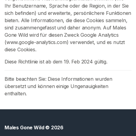
Ihr Benutzername, Sprache oder die Region, in der Sie
s
sich befinden) und erweiterte, persönlichere Funktionen
c
bieten. Alle Informationen, die diese Cookies sammeln,
h
sind zusammengefasst und daher anonym. Auf Males
e
Gone Wild wird für diesen Zweck Google Analytics
F
(www.google-analytics.com) verwendet, und es nutzt
ü
diese Cookies.
r
M
Diese Richtlinie ist ab dem 19. Feb 2024 gültig.
ä
n
Bitte beachten Sie: Diese Informationen wurden
n
übersetzt und können einige Ungenauigkeiten
e
enthalten.
r
S
c
h
Males Gone Wild
© 2026
m