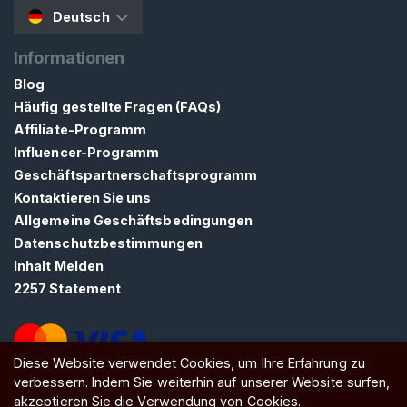
u
Deutsch
t
z
Informationen
i
Blog
g
Häufig gestellte Fragen (FAQs)
e
Affiliate-Programm
J
Influencer-Programm
o
c
Geschäftspartnerschaftsprogramm
k
Kontaktieren Sie uns
s
Allgemeine Geschäftsbedingungen
t
Datenschutzbestimmungen
r
Inhalt Melden
a
2257 Statement
p
s
Diese Website verwendet Cookies, um Ihre Erfahrung zu
S
verbessern. Indem Sie weiterhin auf unserer Website surfen,
ATW Ltd, Essex, SS0 7EU, United Kingdom
c
akzeptieren Sie die Verwendung von Cookies.