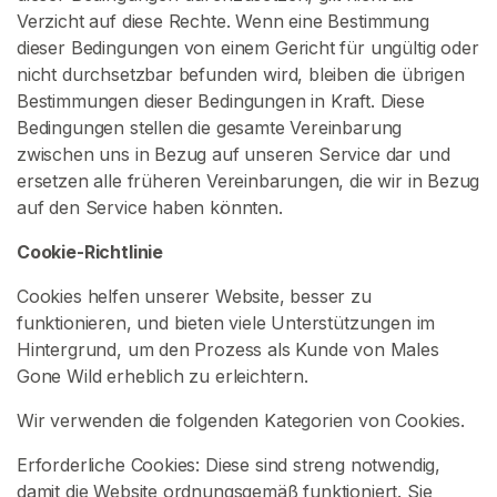
a
Verzicht auf diese Rechte. Wenn eine Bestimmung
c
dieser Bedingungen von einem Gericht für ungültig oder
h
nicht durchsetzbar befunden wird, bleiben die übrigen
V
Bestimmungen dieser Bedingungen in Kraft. Diese
e
Bedingungen stellen die gesamte Vereinbarung
r
zwischen uns in Bezug auf unseren Service dar und
k
ersetzen alle früheren Vereinbarungen, die wir in Bezug
ä
auf den Service haben könnten.
u
f
Cookie-Richtlinie
e
Cookies helfen unserer Website, besser zu
r
funktionieren, und bieten viele Unterstützungen im
n
Hintergrund, um den Prozess als Kunde von Males
Gone Wild erheblich zu erleichtern.
I
n
Wir verwenden die folgenden Kategorien von Cookies.
h
a
Erforderliche Cookies: Diese sind streng notwendig,
l
damit die Website ordnungsgemäß funktioniert. Sie